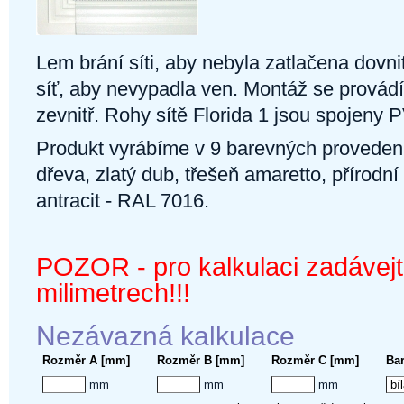
Lem brání síti, aby nebyla zatlačena dovni
síť, aby nevypadla ven. Montáž se provádí
zevnitř. Rohy sítě Florida 1 jsou spojeny
Produkt vyrábíme v 9 barevných provedeníc
dřeva, zlatý dub, třešeň amaretto, přírodní
antracit - RAL 7016.
POZOR - pro kalkulaci zadávej
milimetrech!!!
Nezávazná kalkulace
Rozměr A [mm]
Rozměr B [mm]
Rozměr C [mm]
Ba
mm
mm
mm