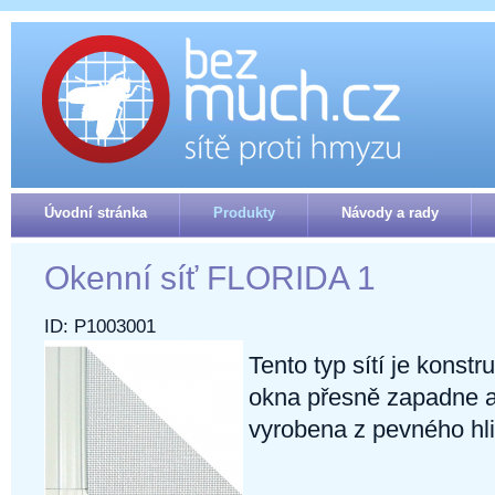
Úvodní stránka
Produkty
Návody a rady
Okenní síť FLORIDA 1
ID: P1003001
Tento typ sítí je konst
okna přesně zapadne a 
vyrobena z pevného hl